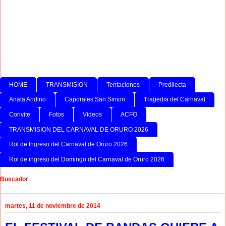
HOME
TRANSMISION
Tentaciones
Predilecta
Anata Andino
Caporales San Simon
Tragedia del Carnaval
Convite
Fotos
Videos
ACFO
TRANSMISION DEL CARNAVAL DE ORURO 2026
Rol de Ingreso del Carnaval de Oruro 2026
Rol de ingreso del Domingo del Carnaval de Oruro 2026
Buscador
martes, 11 de noviembre de 2014