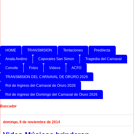
HOME
TRANSMISION
Tentaciones
Predilecta
Anata Andino
Caporales San Simon
Tragedia del Carnaval
Convite
Fotos
Videos
ACFO
TRANSMISION DEL CARNAVAL DE ORURO 2026
Rol de Ingreso del Carnaval de Oruro 2026
Rol de ingreso del Domingo del Carnaval de Oruro 2026
Buscador
domingo, 9 de noviembre de 2014