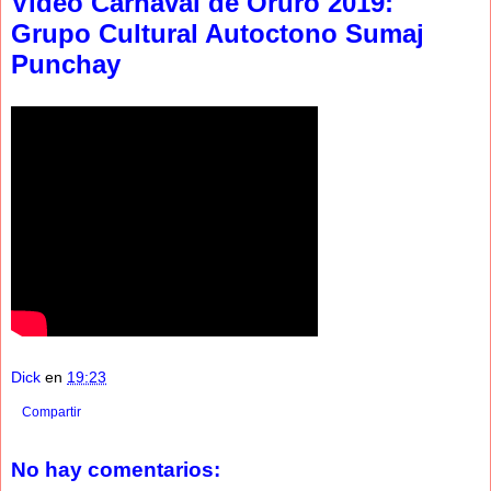
Video Carnaval de Oruro 2019:
Grupo Cultural Autoctono Sumaj
Punchay
Dick
en
19:23
Compartir
No hay comentarios: