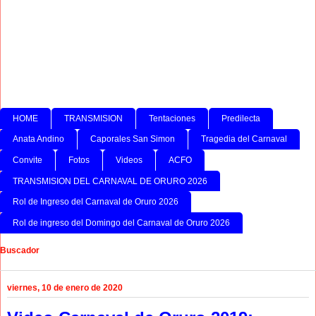
HOME
TRANSMISION
Tentaciones
Predilecta
Anata Andino
Caporales San Simon
Tragedia del Carnaval
Convite
Fotos
Videos
ACFO
TRANSMISION DEL CARNAVAL DE ORURO 2026
Rol de Ingreso del Carnaval de Oruro 2026
Rol de ingreso del Domingo del Carnaval de Oruro 2026
Buscador
viernes, 10 de enero de 2020