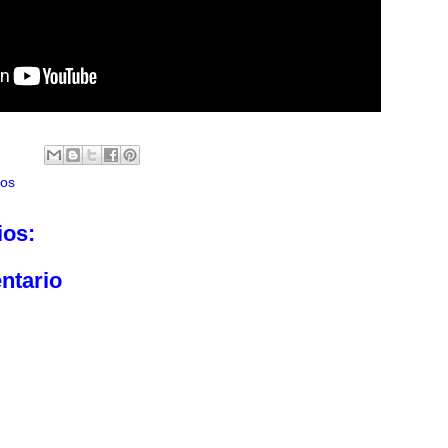
eos
ios:
ntario