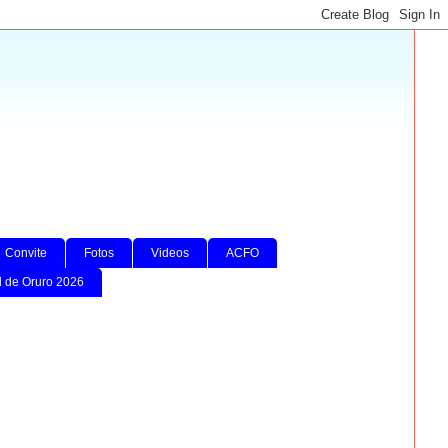
Convite
Fotos
Videos
ACFO
l de Oruro 2026