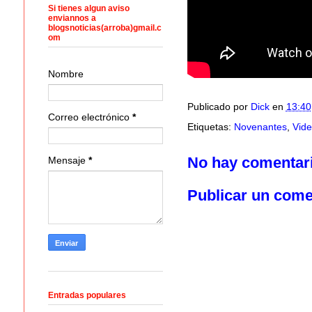
Si tienes algun aviso
enviannos a
blogsnoticias(arroba)gmail.c
om
Nombre
Publicado por
Dick
en
13:40
Correo electrónico
*
Etiquetas:
Novenantes
,
Vid
No hay comentar
Mensaje
*
Publicar un come
Entradas populares