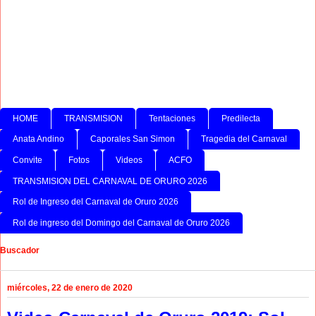
HOME
TRANSMISION
Tentaciones
Predilecta
Anata Andino
Caporales San Simon
Tragedia del Carnaval
Convite
Fotos
Videos
ACFO
TRANSMISION DEL CARNAVAL DE ORURO 2026
Rol de Ingreso del Carnaval de Oruro 2026
Rol de ingreso del Domingo del Carnaval de Oruro 2026
Buscador
miércoles, 22 de enero de 2020