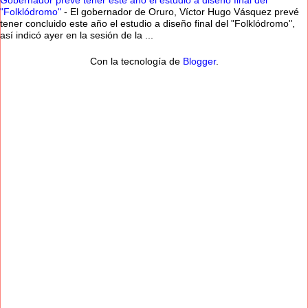
Gobernador prevé tener este año el estudio a diseño final del
"Folklódromo"
-
El gobernador de Oruro, Víctor Hugo Vásquez prevé
tener concluido este año el estudio a diseño final del "Folklódromo",
así indicó ayer en la sesión de la ...
Con la tecnología de
Blogger
.