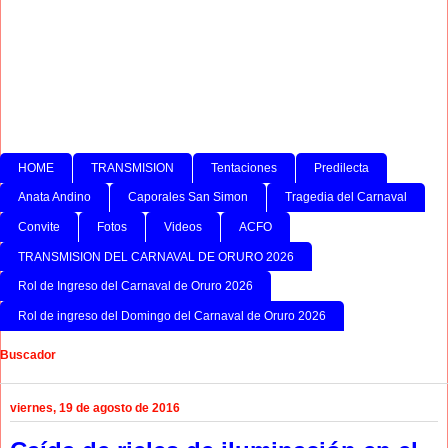
HOME
TRANSMISION
Tentaciones
Predilecta
Anata Andino
Caporales San Simon
Tragedia del Carnaval
Convite
Fotos
Videos
ACFO
TRANSMISION DEL CARNAVAL DE ORURO 2026
Rol de Ingreso del Carnaval de Oruro 2026
Rol de ingreso del Domingo del Carnaval de Oruro 2026
Buscador
viernes, 19 de agosto de 2016