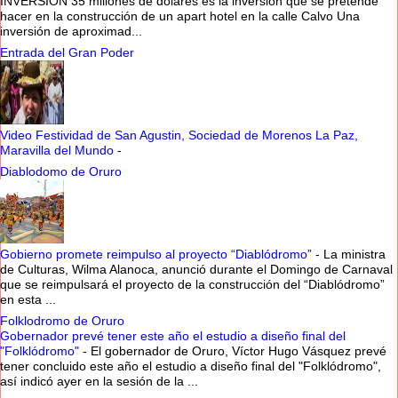
INVERSIÓN 35 millones de dólares es la inversión que se pretende
hacer en la construcción de un apart hotel en la calle Calvo Una
inversión de aproximad...
Entrada del Gran Poder
Video Festividad de San Agustin, Sociedad de Morenos La Paz,
Maravilla del Mundo
-
Diablodomo de Oruro
Gobierno promete reimpulso al proyecto “Diablódromo”
-
La ministra
de Culturas, Wilma Alanoca, anunció durante el Domingo de Carnaval
que se reimpulsará el proyecto de la construcción del “Diablódromo”
en esta ...
Folklodromo de Oruro
Gobernador prevé tener este año el estudio a diseño final del
"Folklódromo"
-
El gobernador de Oruro, Víctor Hugo Vásquez prevé
tener concluido este año el estudio a diseño final del "Folklódromo",
así indicó ayer en la sesión de la ...