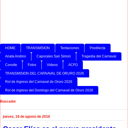
HOME
TRANSMISION
Tentaciones
Predilecta
Anata Andino
Caporales San Simon
Tragedia del Carnaval
Convite
Fotos
Videos
ACFO
TRANSMISION DEL CARNAVAL DE ORURO 2026
Rol de Ingreso del Carnaval de Oruro 2026
Rol de ingreso del Domingo del Carnaval de Oruro 2026
Buscador
jueves, 18 de agosto de 2016