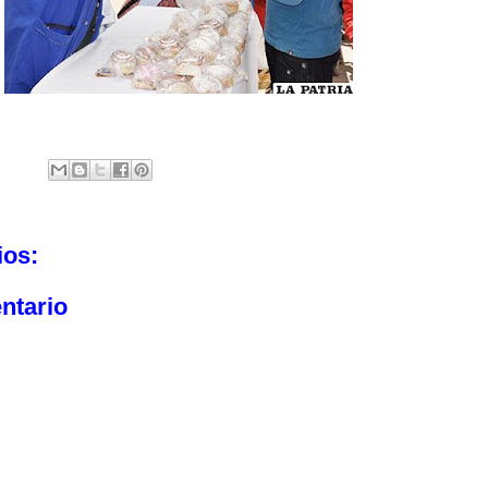
ios:
ntario