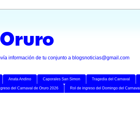
 Oruro
nvía información de tu conjunto a blogsnoticias@gmail.com
Anata Andino
Caporales San Simon
Tragedia del Carnaval
ngreso del Carnaval de Oruro 2026
Rol de ingreso del Domingo del Carnava