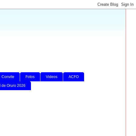
Convite
Fotos
Videos
ACFO
l de Oruro 2026