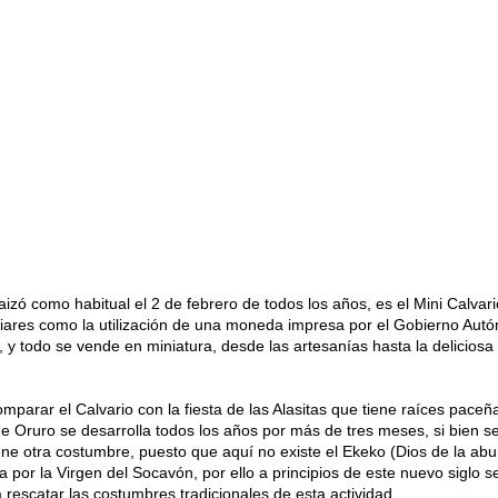
izó como habitual el 2 de febrero de todos los años, es el Mini Calvar
uliares como la utilización de una moneda impresa por el Gobierno Aut
y todo se vende en miniatura, desde las artesanías hasta la deliciosa
arar el Calvario con la fiesta de las Alasitas que tiene raíces paceñ
 de Oruro se desarrolla todos los años por más de tres meses, si bien s
ene otra costumbre, puesto que aquí no existe el Ekeko (Dios de la abu
 por la Virgen del Socavón, por ello a principios de este nuevo siglo s
a rescatar las costumbres tradicionales de esta actividad.