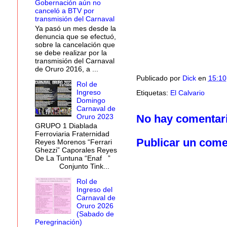
Gobernación aún no
canceló a BTV por
transmisión del Carnaval
Ya pasó un mes desde la
denuncia que se efectuó,
sobre la cancelación que
se debe realizar por la
transmisión del Carnaval
de Oruro 2016, a ...
Publicado por
Dick
en
15:10
Rol de
Ingreso
Etiquetas:
El Calvario
Domingo
Carnaval de
Oruro 2023
No hay comentar
GRUPO 1 Diablada
Ferroviaria Fraternidad
Publicar un come
Reyes Morenos “Ferrari
Ghezzi” Caporales Reyes
De La Tuntuna “Enaf ”
Conjunto Tink...
Rol de
Ingreso del
Carnaval de
Oruro 2026
(Sabado de
Peregrinación)