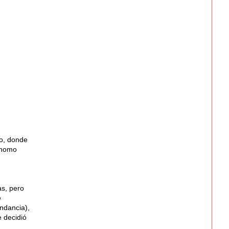
io, donde
ónomo
as, pero
e
ndancia),
e decidió