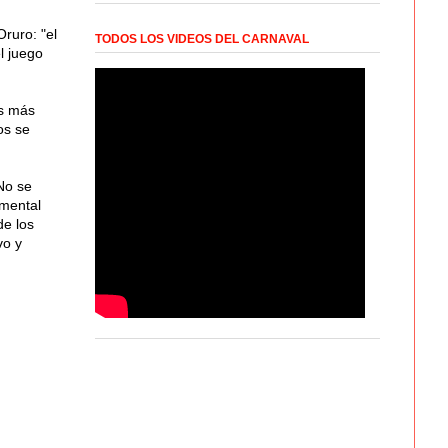
ruro: "el
TODOS LOS VIDEOS DEL CARNAVAL
l juego
os más
os se
"No se
amental
de los
vo y