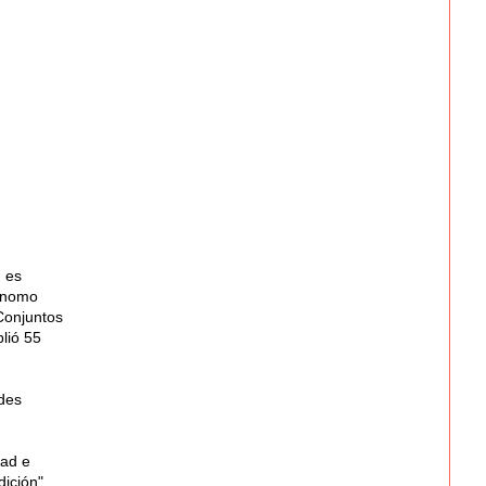
 es
tónomo
Conjuntos
lió 55
des
dad e
dición",