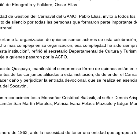
ité de Etnografía y Folklore; Oscar Elías.
nidad de Gestión del Carnaval del GAMO, Pablo Elías, invitó a todos los
to de silencio por todas las personas que formaron parte importante d
rrenal.
ortante la organización de quienes somos actores de esta celebración,
cho más compleja en su organización, esa complejidad ha sido siempr
sta institución", refirió el secretario Departamental de Cultura y Turism
je a quienes pasaron por la ACFO.
acinto Quispaya, manifestó el compromiso férreo de quienes están en 
entes de los conjuntos afiliados a esta institución, de defender el Carna
er daño y perjudicar la entrada devocional, que se realiza en esencia 
a del Socavón.
on reconocimientos a Monseñor Cristóbal Bialasik, al señor Dennis Aris
amián San Martín Morales, Patricia Ivana Peláez Mazuelo y Edgar M
nero de 1963, ante la necesidad de tener una entidad que agrupe a l