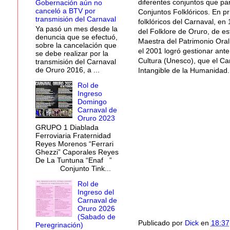
diferentes conjuntos que pa
Gobernación aún no
canceló a BTV por
Conjuntos Folklóricos. En p
transmisión del Carnaval
folklóricos del Carnaval, e
Ya pasó un mes desde la
del Folklore de Oruro, de es
denuncia que se efectuó,
Maestra del Patrimonio Oral
sobre la cancelación que
el 2001 logró gestionar ante
se debe realizar por la
Cultura (Unesco), que el Ca
transmisión del Carnaval
de Oruro 2016, a ...
Intangible de la Humanidad.
Rol de
Ingreso
Domingo
Carnaval de
Oruro 2023
GRUPO 1 Diablada
Ferroviaria Fraternidad
Reyes Morenos “Ferrari
Ghezzi” Caporales Reyes
De La Tuntuna “Enaf ”
Conjunto Tink...
Rol de
Ingreso del
Carnaval de
Oruro 2026
(Sabado de
Publicado por
Dick
en
18:37
Peregrinación)