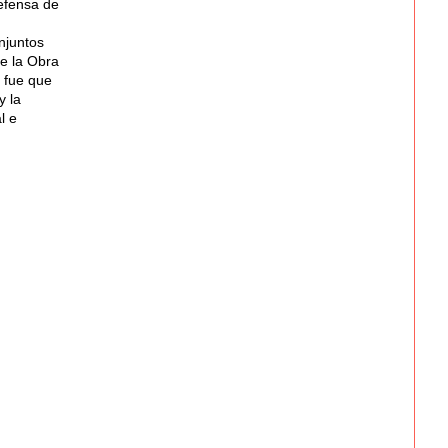
efensa de
njuntos
de la Obra
 fue que
y la
l e