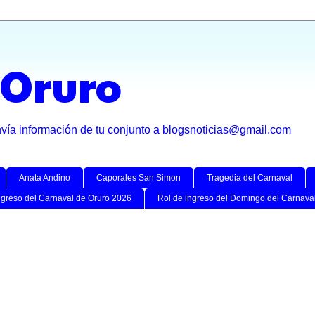
 Oruro
nvía información de tu conjunto a blogsnoticias@gmail.com
Anata Andino
Caporales San Simon
Tragedia del Carnaval
ngreso del Carnaval de Oruro 2026
Rol de ingreso del Domingo del Carnava