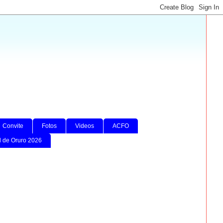
Convite
Fotos
Videos
ACFO
l de Oruro 2026