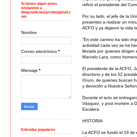
Si tienes algun aviso
refirió el presidente del Com
enviannos a
blogsnoticias(arroba)gmail.c
Por su lado, el jefe de la U
om
presentes a realizar un minu
ACFO y ya dejaron la vida te
Nombre
"En este camino ha sido imp
actividad cada vez se ha he
llevada por quienes dirigen e
Correo electrónico
*
Marcelo Lara, como homena
El presidente de la ACFO, J
Mensaje
*
directorio y de los 52 presid
Oruro, de quienes buscan hac
y devoción a Nuestra Señor
Durante el acto se entregar
Vásquez; y post mortem a D
Escalera.
HISTORIA
Entradas populares
La ACFO se fundó el 19 de e