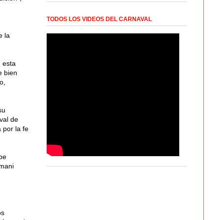
TODOS LOS VIDEOS DEL CARNAVAL
e la
 esta
e bien
o,
su
val de
por la fe
pe
amani
os