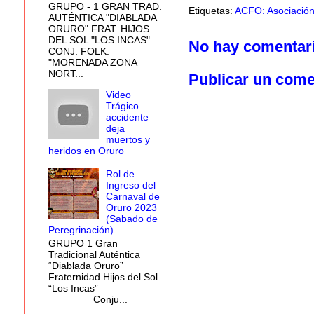
GRUPO - 1 GRAN TRAD.
Etiquetas:
ACFO: Asociación
AUTÉNTICA "DIABLADA
ORURO" FRAT. HIJOS
DEL SOL "LOS INCAS"
No hay comentar
CONJ. FOLK.
"MORENADA ZONA
NORT...
Publicar un come
Video
Trágico
accidente
deja
muertos y
heridos en Oruro
Rol de
Ingreso del
Carnaval de
Oruro 2023
(Sabado de
Peregrinación)
GRUPO 1 Gran
Tradicional Auténtica
“Diablada Oruro”
Fraternidad Hijos del Sol
“Los Incas”
Conju...