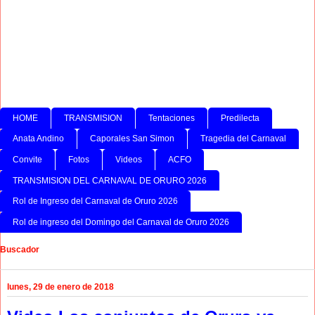
HOME
TRANSMISION
Tentaciones
Predilecta
Anata Andino
Caporales San Simon
Tragedia del Carnaval
Convite
Fotos
Videos
ACFO
TRANSMISION DEL CARNAVAL DE ORURO 2026
Rol de Ingreso del Carnaval de Oruro 2026
Rol de ingreso del Domingo del Carnaval de Oruro 2026
Buscador
lunes, 29 de enero de 2018