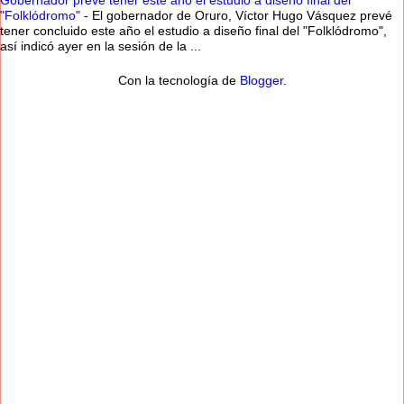
Gobernador prevé tener este año el estudio a diseño final del
"Folklódromo"
-
El gobernador de Oruro, Víctor Hugo Vásquez prevé
tener concluido este año el estudio a diseño final del "Folklódromo",
así indicó ayer en la sesión de la ...
Con la tecnología de
Blogger
.