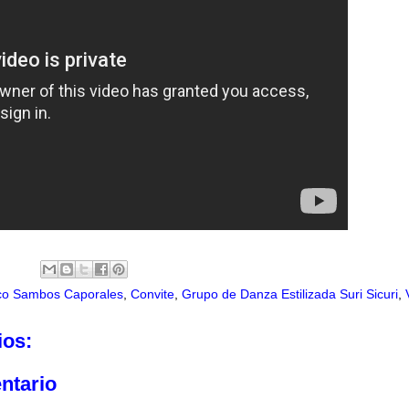
ico Sambos Caporales
,
Convite
,
Grupo de Danza Estilizada Suri Sicuri
,
ios:
ntario