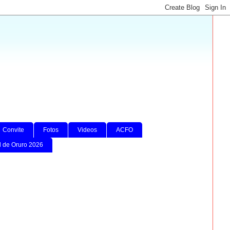
Convite
Fotos
Videos
ACFO
l de Oruro 2026