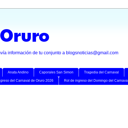
 Oruro
nvía información de tu conjunto a blogsnoticias@gmail.com
Anata Andino
Caporales San Simon
Tragedia del Carnaval
ngreso del Carnaval de Oruro 2026
Rol de ingreso del Domingo del Carnava