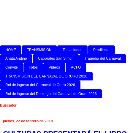
HOME
TRANSMISION
Tentaciones
Predilecta
Anata Andino
Caporales San Simon
Tragedia del Carnaval
Convite
Fotos
Videos
ACFO
TRANSMISION DEL CARNAVAL DE ORURO 2026
Rol de Ingreso del Carnaval de Oruro 2026
Rol de ingreso del Domingo del Carnaval de Oruro 2026
Buscador
jueves, 22 de febrero de 2018