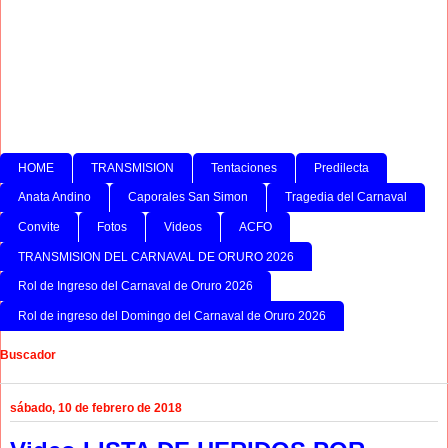
HOME
TRANSMISION
Tentaciones
Predilecta
Anata Andino
Caporales San Simon
Tragedia del Carnaval
Convite
Fotos
Videos
ACFO
TRANSMISION DEL CARNAVAL DE ORURO 2026
Rol de Ingreso del Carnaval de Oruro 2026
Rol de ingreso del Domingo del Carnaval de Oruro 2026
Buscador
sábado, 10 de febrero de 2018