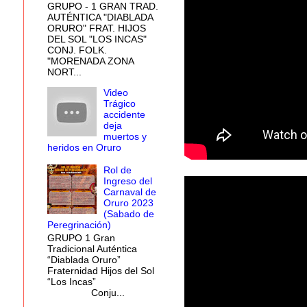
GRUPO - 1 GRAN TRAD.
AUTÉNTICA "DIABLADA
ORURO" FRAT. HIJOS
DEL SOL "LOS INCAS"
CONJ. FOLK.
"MORENADA ZONA
NORT...
Video
Trágico
accidente
deja
muertos y
heridos en Oruro
Rol de
Ingreso del
Carnaval de
Oruro 2023
(Sabado de
Peregrinación)
GRUPO 1 Gran
Tradicional Auténtica
“Diablada Oruro”
Fraternidad Hijos del Sol
“Los Incas”
Conju...