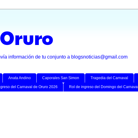
 Oruro
nvía información de tu conjunto a blogsnoticias@gmail.com
Anata Andino
Caporales San Simon
Tragedia del Carnaval
ngreso del Carnaval de Oruro 2026
Rol de ingreso del Domingo del Carnava