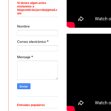
Si tienes algun aviso
enviannos a
blogsnoticias(arroba)gmail.c
om
Nombre
Correo electrónico
*
Mensaje
*
Entradas populares