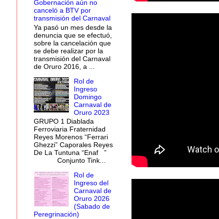
Gobernación aún no
canceló a BTV por
transmisión del Carnaval
Ya pasó un mes desde la
denuncia que se efectuó,
sobre la cancelación que
se debe realizar por la
transmisión del Carnaval
de Oruro 2016, a ...
Rol de
Ingreso
Domingo
Carnaval de
Oruro 2023
GRUPO 1 Diablada
Ferroviaria Fraternidad
Reyes Morenos “Ferrari
Ghezzi” Caporales Reyes
De La Tuntuna “Enaf ”
Conjunto Tink...
Rol de
Ingreso del
Carnaval de
Oruro 2026
(Sabado de
Peregrinación)