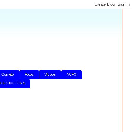
Convite
Fotos
Videos
ACFO
l de Oruro 2026