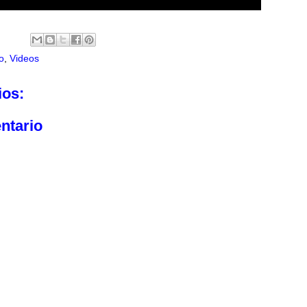
o
,
Videos
ios:
ntario