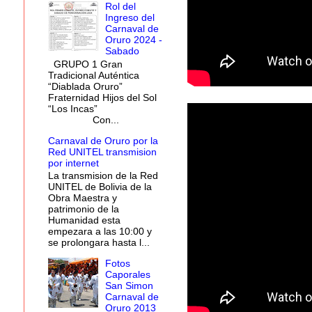
Rol del
Ingreso del
Carnaval de
Oruro 2024 -
Sabado
GRUPO 1 Gran
Tradicional Auténtica
“Diablada Oruro”
Fraternidad Hijos del Sol
“Los Incas”
Con...
Carnaval de Oruro por la
Red UNITEL transmision
por internet
La transmision de la Red
UNITEL de Bolivia de la
Obra Maestra y
patrimonio de la
Humanidad esta
empezara a las 10:00 y
se prolongara hasta l...
Fotos
Caporales
San Simon
Carnaval de
Oruro 2013