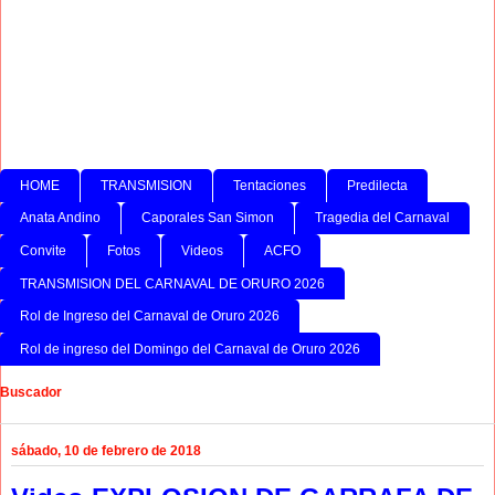
HOME
TRANSMISION
Tentaciones
Predilecta
Anata Andino
Caporales San Simon
Tragedia del Carnaval
Convite
Fotos
Videos
ACFO
TRANSMISION DEL CARNAVAL DE ORURO 2026
Rol de Ingreso del Carnaval de Oruro 2026
Rol de ingreso del Domingo del Carnaval de Oruro 2026
Buscador
sábado, 10 de febrero de 2018