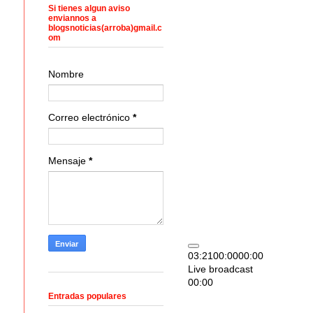
Si tienes algun aviso
enviannos a
blogsnoticias(arroba)gmail.c
om
Nombre
Correo electrónico
*
Mensaje
*
03:21
00:00
00:00
Live broadcast
00:00
Entradas populares