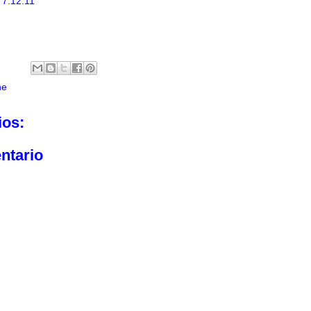
 7.12.11
ne
ios:
ntario