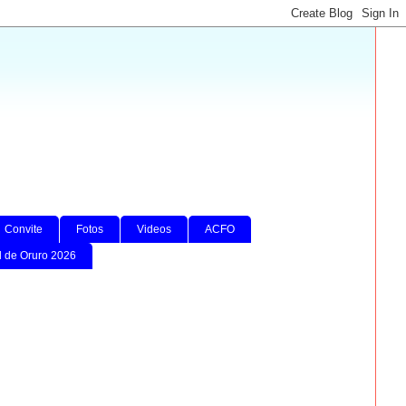
Convite
Fotos
Videos
ACFO
l de Oruro 2026