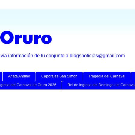
 Oruro
nvía información de tu conjunto a blogsnoticias@gmail.com
Anata Andino
Caporales San Simon
Tragedia del Carnaval
ngreso del Carnaval de Oruro 2026
Rol de ingreso del Domingo del Carnava