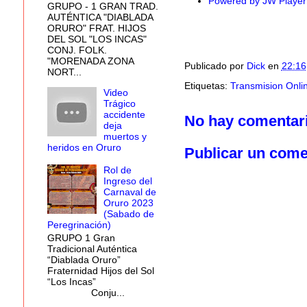
Powered by JW Player
GRUPO - 1 GRAN TRAD.
AUTÉNTICA "DIABLADA
ORURO" FRAT. HIJOS
DEL SOL "LOS INCAS"
CONJ. FOLK.
"MORENADA ZONA
Publicado por
Dick
en
22:16
NORT...
Etiquetas:
Transmision Onli
Video
Trágico
accidente
No hay comentar
deja
muertos y
heridos en Oruro
Publicar un come
Rol de
Ingreso del
Carnaval de
Oruro 2023
(Sabado de
Peregrinación)
GRUPO 1 Gran
Tradicional Auténtica
“Diablada Oruro”
Fraternidad Hijos del Sol
“Los Incas”
Conju...