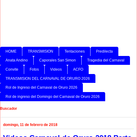
HOME
TRANSMISION
Tentaciones
Predilecta
Anata Andino
Caporales San Simon
Tragedia del Carnaval
Convite
Fotos
Videos
ACFO
TRANSMISION DEL CARNAVAL DE ORURO 2026
Rol de Ingreso del Carnaval de Oruro 2026
Rol de ingreso del Domingo del Carnaval de Oruro 2026
Buscador
domingo, 11 de febrero de 2018