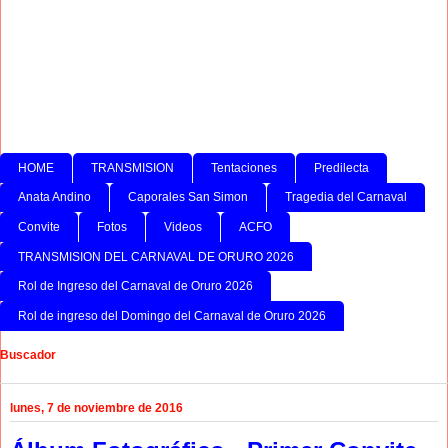
HOME
TRANSMISION
Tentaciones
Predilecta
Anata Andino
Caporales San Simon
Tragedia del Carnaval
Convite
Fotos
Videos
ACFO
TRANSMISION DEL CARNAVAL DE ORURO 2026
Rol de Ingreso del Carnaval de Oruro 2026
Rol de ingreso del Domingo del Carnaval de Oruro 2026
Buscador
lunes, 7 de noviembre de 2016