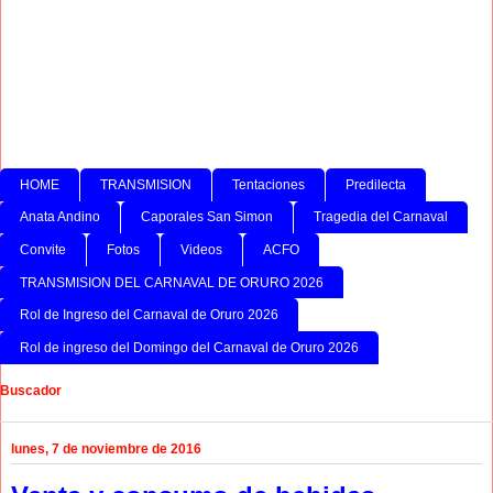
HOME
TRANSMISION
Tentaciones
Predilecta
Anata Andino
Caporales San Simon
Tragedia del Carnaval
Convite
Fotos
Videos
ACFO
TRANSMISION DEL CARNAVAL DE ORURO 2026
Rol de Ingreso del Carnaval de Oruro 2026
Rol de ingreso del Domingo del Carnaval de Oruro 2026
Buscador
lunes, 7 de noviembre de 2016