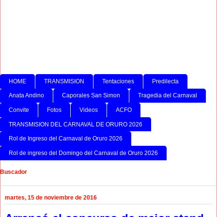
HOME
TRANSMISION
Tentaciones
Predilecta
Anata Andino
Caporales San Simon
Tragedia del Carnaval
Convite
Fotos
Videos
ACFO
TRANSMISION DEL CARNAVAL DE ORURO 2026
Rol de Ingreso del Carnaval de Oruro 2026
Rol de ingreso del Domingo del Carnaval de Oruro 2026
Buscador
martes, 15 de noviembre de 2016