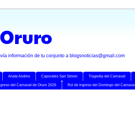
 Oruro
nvía información de tu conjunto a blogsnoticias@gmail.com
Anata Andino
Caporales San Simon
Tragedia del Carnaval
ngreso del Carnaval de Oruro 2026
Rol de ingreso del Domingo del Carnava