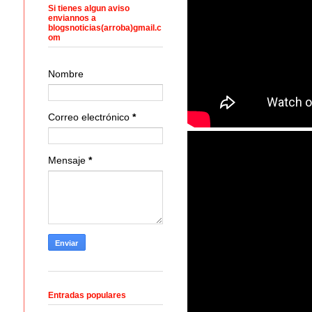
Si tienes algun aviso
enviannos a
blogsnoticias(arroba)gmail.c
om
Nombre
Correo electrónico
*
Mensaje
*
Entradas populares