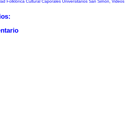
dad Folklórica Cultural Caporales Universitarios San Simón
,
Videos
ios:
ntario