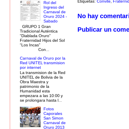
Etiquetas:
Convite
,
Fraterni
Rol del
Ingreso del
Carnaval de
No hay comentar
Oruro 2024 -
Sabado
GRUPO 1 Gran
Publicar un come
Tradicional Auténtica
“Diablada Oruro”
Fraternidad Hijos del Sol
“Los Incas”
Con...
Carnaval de Oruro por la
Red UNITEL transmision
por internet
La transmision de la Red
UNITEL de Bolivia de la
Obra Maestra y
patrimonio de la
Humanidad esta
empezara a las 10:00 y
se prolongara hasta l...
Fotos
Caporales
San Simon
Carnaval de
Oruro 2013