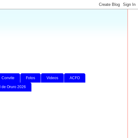
Convite
Fotos
Videos
ACFO
l de Oruro 2026