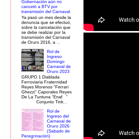
Gobernación aún no
canceló a BTV por
transmisión del Carnaval
Ya pasó un mes desde la
denuncia que se efectuó,
sobre la cancelación que
se debe realizar por la
transmisión del Carnaval
de Oruro 2016, a ...
Rol de
Ingreso
Domingo
Carnaval de
Oruro 2023
GRUPO 1 Diablada
Ferroviaria Fraternidad
Reyes Morenos “Ferrari
Ghezzi” Caporales Reyes
De La Tuntuna “Enaf ”
Conjunto Tink...
Rol de
Ingreso del
Carnaval de
Oruro 2026
(Sabado de
Peregrinación)