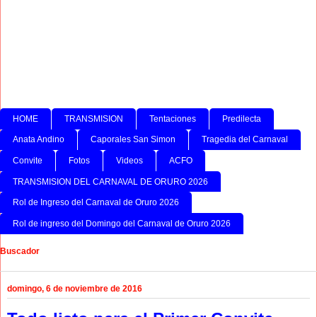
HOME
TRANSMISION
Tentaciones
Predilecta
Anata Andino
Caporales San Simon
Tragedia del Carnaval
Convite
Fotos
Videos
ACFO
TRANSMISION DEL CARNAVAL DE ORURO 2026
Rol de Ingreso del Carnaval de Oruro 2026
Rol de ingreso del Domingo del Carnaval de Oruro 2026
Buscador
domingo, 6 de noviembre de 2016