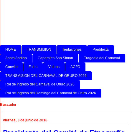
HOME
TRANSMISION
Tentaciones
Predilecta
Anata Andino
Caporales San Simon
Tragedia del Carnaval
Convite
Fotos
Videos
ACFO
TRANSMISION DEL CARNAVAL DE ORURO 2026
Rol de Ingreso del Carnaval de Oruro 2026
Rol de ingreso del Domingo del Carnaval de Oruro 2026
Buscador
viernes, 3 de junio de 2016