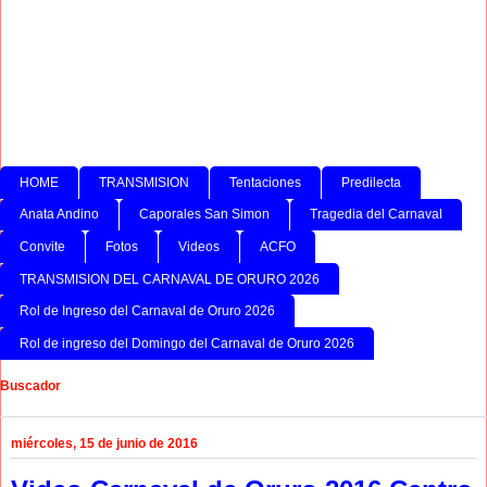
HOME
TRANSMISION
Tentaciones
Predilecta
Anata Andino
Caporales San Simon
Tragedia del Carnaval
Convite
Fotos
Videos
ACFO
TRANSMISION DEL CARNAVAL DE ORURO 2026
Rol de Ingreso del Carnaval de Oruro 2026
Rol de ingreso del Domingo del Carnaval de Oruro 2026
Buscador
miércoles, 15 de junio de 2016