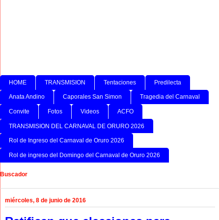
HOME
TRANSMISION
Tentaciones
Predilecta
Anata Andino
Caporales San Simon
Tragedia del Carnaval
Convite
Fotos
Videos
ACFO
TRANSMISION DEL CARNAVAL DE ORURO 2026
Rol de Ingreso del Carnaval de Oruro 2026
Rol de ingreso del Domingo del Carnaval de Oruro 2026
Buscador
miércoles, 8 de junio de 2016