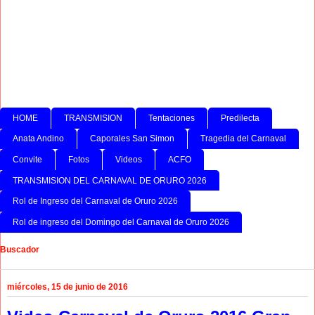
HOME
TRANSMISION
Tentaciones
Predilecta
Anata Andino
Caporales San Simon
Tragedia del Carnaval
Convite
Fotos
Videos
ACFO
TRANSMISION DEL CARNAVAL DE ORURO 2026
Rol de Ingreso del Carnaval de Oruro 2026
Rol de ingreso del Domingo del Carnaval de Oruro 2026
Buscador
miércoles, 15 de junio de 2016