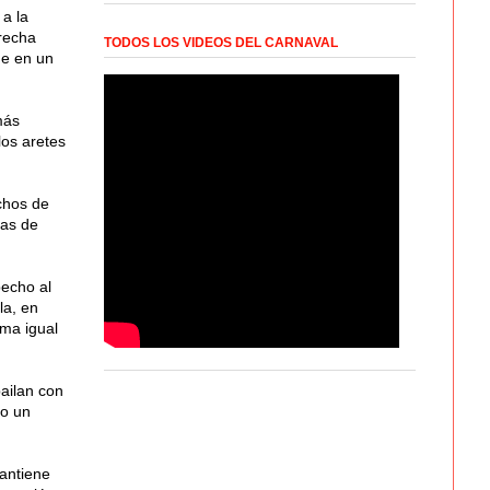
 a la
recha
TODOS LOS VIDEOS DEL CARNAVAL
ue en un
más
los aretes
nchos de
cas de
pecho al
la, en
ama igual
bailan con
lo un
mantiene