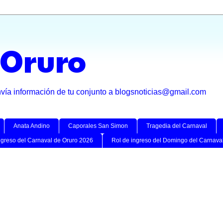
 Oruro
nvía información de tu conjunto a blogsnoticias@gmail.com
Anata Andino
Caporales San Simon
Tragedia del Carnaval
ngreso del Carnaval de Oruro 2026
Rol de ingreso del Domingo del Carnava