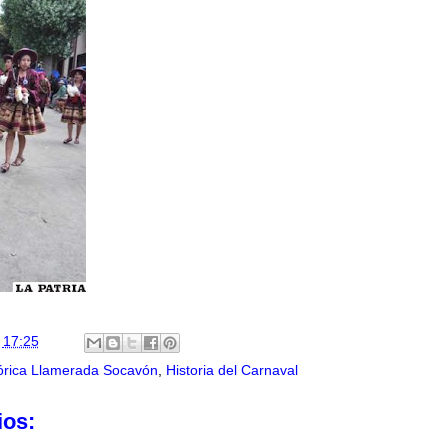
n
17:25
lórica Llamerada Socavón
,
Historia del Carnaval
ios: