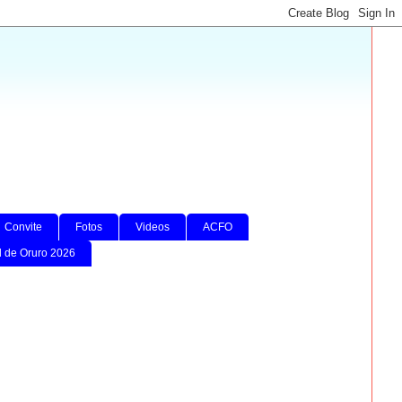
Convite
Fotos
Videos
ACFO
l de Oruro 2026