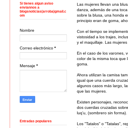
Si tienes algun aviso
Las mujeres llevan una blusa
enviannos a
danza, además de una toca 
blogsnoticias(arroba)gmail.c
sobre la blusa, una honda e
om
principio eran de goma, aho
Nombre
Con el tiempo se implementó
vistosidad a los trajes, inc
y el maquillaje. Las mujeres
Correo electrónico
*
En el caso de los varones, v
color de la misma toca que 
goma.
Mensaje
*
Ahora utilizan la camisa ta
igual que una cuerda cruzada 
algunos casos más largo, la
que las mujeres.
Existen personajes, reconoci
dos cuerdas cruzadas sobre e
luq’u, (sombrero sin forma).
Entradas populares
Los "Tatalos" o "Tatalas", r