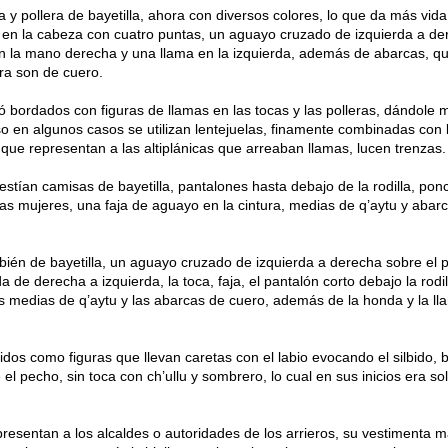
 y pollera de bayetilla, ahora con diversos colores, lo que da más vida
en la cabeza con cuatro puntas, un aguayo cruzado de izquierda a de
n la mano derecha y una llama en la izquierda, además de abarcas, q
ra son de cuero.
 bordados con figuras de llamas en las tocas y las polleras, dándole 
luso en algunos casos se utilizan lentejuelas, finamente combinadas con 
 que representan a las altiplánicas que arreaban llamas, lucen trenzas.
estían camisas de bayetilla, pantalones hasta debajo de la rodilla, po
las mujeres, una faja de aguayo en la cintura, medias de q’aytu y abar
mbién de bayetilla, un aguayo cruzado de izquierda a derecha sobre el 
de derecha a izquierda, la toca, faja, el pantalón corto debajo la rodil
s medias de q’aytu y las abarcas de cuero, además de la honda y la ll
dos como figuras que llevan caretas con el labio evocando el silbido, 
l pecho, sin toca con ch’ullu y sombrero, lo cual en sus inicios era so
epresentan a los alcaldes o autoridades de los arrieros, su vestimenta 