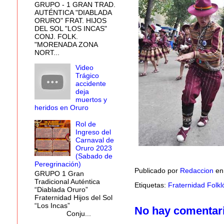
GRUPO - 1 GRAN TRAD.
AUTÉNTICA "DIABLADA
ORURO" FRAT. HIJOS
DEL SOL "LOS INCAS"
CONJ. FOLK.
"MORENADA ZONA
NORT...
Video
Trágico
accidente
deja
muertos y
heridos en Oruro
Rol de
Ingreso del
Carnaval de
Oruro 2023
(Sabado de
Peregrinación)
Publicado por
Redaccion
e
GRUPO 1 Gran
Tradicional Auténtica
Etiquetas:
Fraternidad Folk
“Diablada Oruro”
Fraternidad Hijos del Sol
“Los Incas”
No hay comentar
Conju...