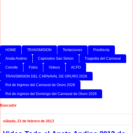
HOME
TRANSMISION
Tentaciones
Predilecta
Anata Andino
Caporales San Simon
Tragedia del Carnaval
Convite
Fotos
Videos
ACFO
TRANSMISION DEL CARNAVAL DE ORURO 2026
Rol de Ingreso del Carnaval de Oruro 2026
Rol de ingreso del Domingo del Carnaval de Oruro 2026
Buscador
sábado, 23 de febrero de 2013