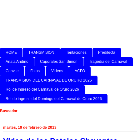
HOME
TRANSMISION
Tentaciones
Predilecta
Anata Andino
Caporales San Simon
Tragedia del Carnaval
Convite
Fotos
Videos
ACFO
TRANSMISION DEL CARNAVAL DE ORURO 2026
Rol de Ingreso del Carnaval de Oruro 2026
Rol de ingreso del Domingo del Carnaval de Oruro 2026
Buscador
martes, 19 de febrero de 2013