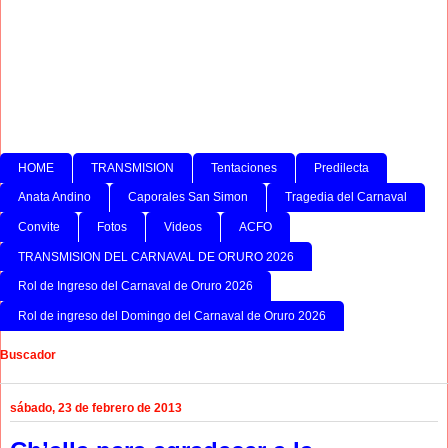
HOME
TRANSMISION
Tentaciones
Predilecta
Anata Andino
Caporales San Simon
Tragedia del Carnaval
Convite
Fotos
Videos
ACFO
TRANSMISION DEL CARNAVAL DE ORURO 2026
Rol de Ingreso del Carnaval de Oruro 2026
Rol de ingreso del Domingo del Carnaval de Oruro 2026
Buscador
sábado, 23 de febrero de 2013