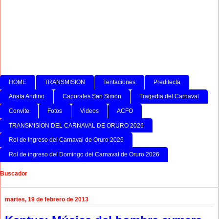
HOME
TRANSMISION
Tentaciones
Predilecta
Anata Andino
Caporales San Simon
Tragedia del Carnaval
Convite
Fotos
Videos
ACFO
TRANSMISION DEL CARNAVAL DE ORURO 2026
Rol de Ingreso del Carnaval de Oruro 2026
Rol de ingreso del Domingo del Carnaval de Oruro 2026
Buscador
martes, 19 de febrero de 2013