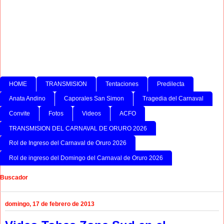
HOME
TRANSMISION
Tentaciones
Predilecta
Anata Andino
Caporales San Simon
Tragedia del Carnaval
Convite
Fotos
Videos
ACFO
TRANSMISION DEL CARNAVAL DE ORURO 2026
Rol de Ingreso del Carnaval de Oruro 2026
Rol de ingreso del Domingo del Carnaval de Oruro 2026
Buscador
domingo, 17 de febrero de 2013