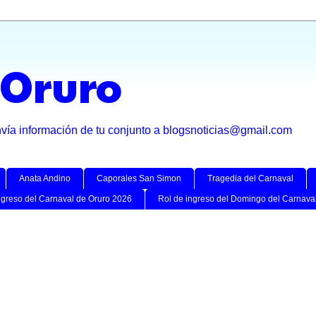
 Oruro
nvía información de tu conjunto a blogsnoticias@gmail.com
Anata Andino
Caporales San Simon
Tragedia del Carnaval
ngreso del Carnaval de Oruro 2026
Rol de ingreso del Domingo del Carnava