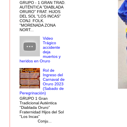
GRUPO - 1 GRAN TRAD.
AUTÉNTICA "DIABLADA
ORURO" FRAT. HIJOS
DEL SOL "LOS INCAS"
CONJ. FOLK.
"MORENADA ZONA
NORT...
Video
Trágico
accidente
deja
muertos y
heridos en Oruro
Rol de
Ingreso del
Carnaval de
Oruro 2023
(Sabado de
Peregrinación)
GRUPO 1 Gran
Tradicional Auténtica
“Diablada Oruro”
Fraternidad Hijos del Sol
“Los Incas”
Conju...