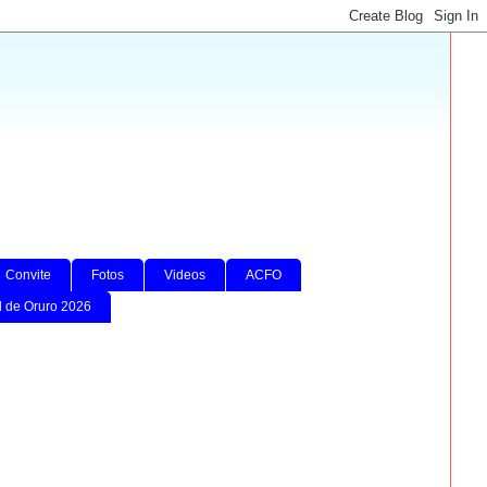
Convite
Fotos
Videos
ACFO
l de Oruro 2026