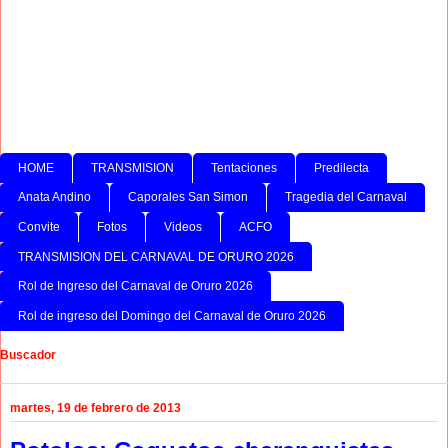
HOME
TRANSMISION
Tentaciones
Predilecta
Anata Andino
Caporales San Simon
Tragedia del Carnaval
Convite
Fotos
Videos
ACFO
TRANSMISION DEL CARNAVAL DE ORURO 2026
Rol de Ingreso del Carnaval de Oruro 2026
Rol de ingreso del Domingo del Carnaval de Oruro 2026
Buscador
martes, 19 de febrero de 2013