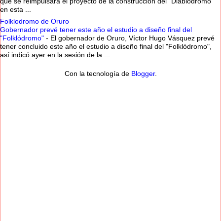
que se reimpulsará el proyecto de la construcción del “Diablódromo”
en esta ...
Folklodromo de Oruro
Gobernador prevé tener este año el estudio a diseño final del
"Folklódromo"
-
El gobernador de Oruro, Víctor Hugo Vásquez prevé
tener concluido este año el estudio a diseño final del "Folklódromo",
así indicó ayer en la sesión de la ...
Con la tecnología de
Blogger
.