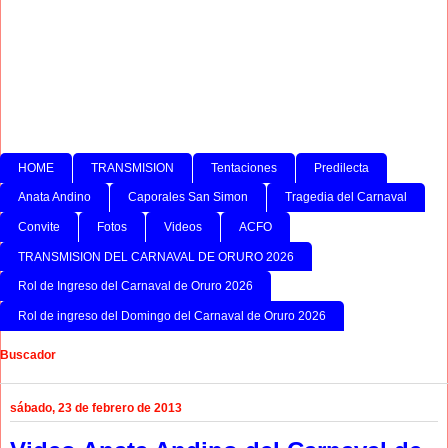
HOME
TRANSMISION
Tentaciones
Predilecta
Anata Andino
Caporales San Simon
Tragedia del Carnaval
Convite
Fotos
Videos
ACFO
TRANSMISION DEL CARNAVAL DE ORURO 2026
Rol de Ingreso del Carnaval de Oruro 2026
Rol de ingreso del Domingo del Carnaval de Oruro 2026
Buscador
sábado, 23 de febrero de 2013