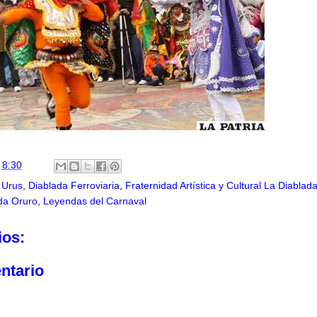
n
8:30
a Urus
,
Diablada Ferroviaria
,
Fraternidad Artística y Cultural La Diablad
ada Oruro
,
Leyendas del Carnaval
ios:
ntario