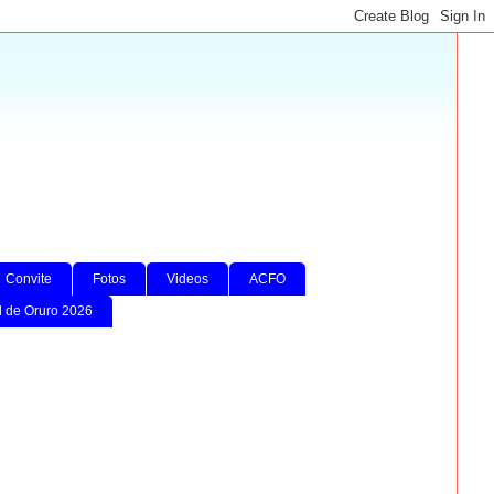
Convite
Fotos
Videos
ACFO
l de Oruro 2026