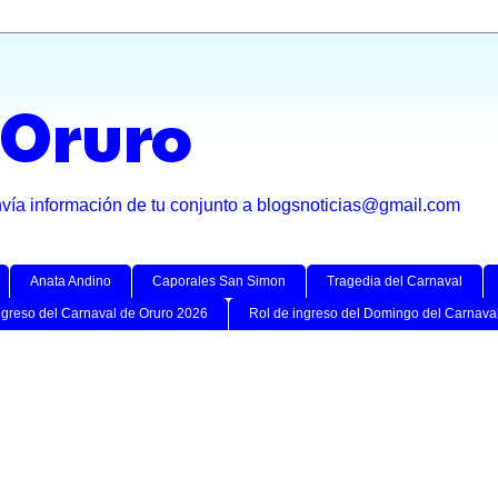
 Oruro
nvía información de tu conjunto a blogsnoticias@gmail.com
Anata Andino
Caporales San Simon
Tragedia del Carnaval
ngreso del Carnaval de Oruro 2026
Rol de ingreso del Domingo del Carnava