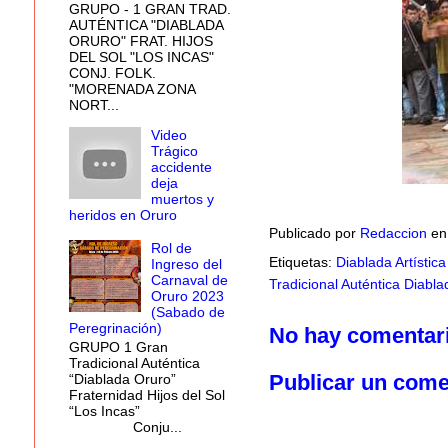
GRUPO - 1 GRAN TRAD.
AUTÉNTICA "DIABLADA
ORURO" FRAT. HIJOS
DEL SOL "LOS INCAS"
CONJ. FOLK.
"MORENADA ZONA
NORT...
Video
Trágico
accidente
deja
muertos y
heridos en Oruro
Publicado por
Redaccion
e
Rol de
Etiquetas:
Diablada Artístic
Ingreso del
Carnaval de
Tradicional Auténtica Diabl
Oruro 2023
(Sabado de
Peregrinación)
No hay comentar
GRUPO 1 Gran
Tradicional Auténtica
Publicar un come
“Diablada Oruro”
Fraternidad Hijos del Sol
“Los Incas”
Conju...