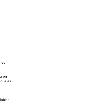
y es
da en
 que es
iablos,