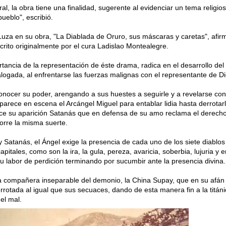
, la obra tiene una finalidad, sugerente al evidenciar un tema religio
ueblo", escribió.
Luza en su obra, "La Diablada de Oruro, sus máscaras y caretas", afir
crito originalmente por el cura Ladislao Montealegre.
tancia de la representación de éste drama, radica en el desarrollo del
logada, al enfrentarse las fuerzas malignas con el representante de Di
onocer su poder, arengando a sus huestes a seguirle y a revelarse cont
rece en escena el Arcángel Miguel para entablar lidia hasta derrotarl
ce su aparición Satanás que en defensa de su amo reclama el derech
corre la misma suerte.
 Satanás, el Ángel exige la presencia de cada uno de los siete diablos
pitales, como son la ira, la gula, pereza, avaricia, soberbia, lujuria y e
u labor de perdición terminando por sucumbir ante la presencia divina.
a compañera inseparable del demonio, la China Supay, que en su afán 
rrotada al igual que sus secuaces, dando de esta manera fin a la titáni
 el mal.