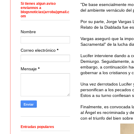
Si tienes algun aviso
"De base esencialmente moral
enviannos a
del ambiente vernáculo del p
blogsnoticias(arroba)gmail.c
om
Por su parte, Jorge Vargas 
Relato de la Diablada fue es
Nombre
Vargas aseguró que la impor
Sacramental" de la lucha dia
Correo electrónico
*
Lucifer interviene dando a c
Demiurgo. Seguidamente, apa
embargo, a continuación ha
Mensaje
*
gobernar a los cristianos y 
Una vez derrotados Lucifer y
personifican a los pecados ca
Estos a su turno confiesan s
Finalmente, es convocada l
al Ángel es recriminada y de
con el triunfo del bien sobre
Entradas populares