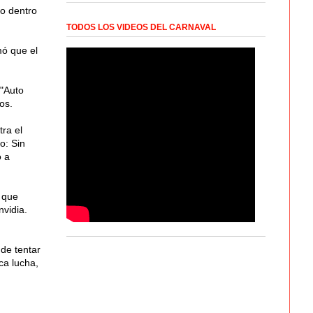
so dentro
TODOS LOS VIDEOS DEL CARNAVAL
mó que el
 "Auto
os.
ra el
o: Sin
o a
 que
nvidia.
de tentar
ca lucha,