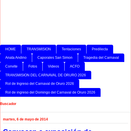
HOME
TRANSMISION
Tentaciones
Predilecta
Anata Andino
Caporales San Simon
Tragedia del Carnaval
Convite
Fotos
Videos
ACFO
TRANSMISION DEL CARNAVAL DE ORURO 2026
Rol de Ingreso del Carnaval de Oruro 2026
Rol de ingreso del Domingo del Carnaval de Oruro 2026
Buscador
martes, 6 de mayo de 2014