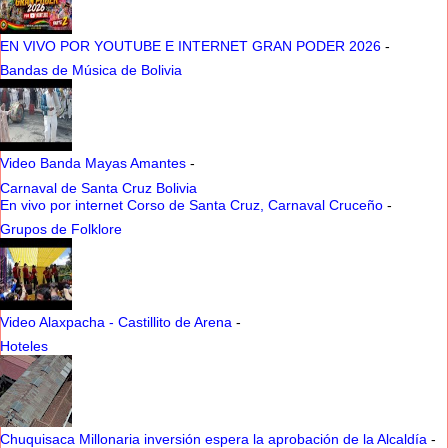
EN VIVO POR YOUTUBE E INTERNET GRAN PODER 2026
-
Bandas de Música de Bolivia
Video Banda Mayas Amantes
-
Carnaval de Santa Cruz Bolivia
En vivo por internet Corso de Santa Cruz, Carnaval Cruceño
-
Grupos de Folklore
Video Alaxpacha - Castillito de Arena
-
Hoteles
Chuquisaca Millonaria inversión espera la aprobación de la Alcaldía
-