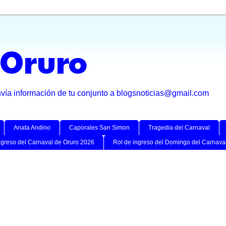
 Oruro
nvía información de tu conjunto a blogsnoticias@gmail.com
Anata Andino
Caporales San Simon
Tragedia del Carnaval
ngreso del Carnaval de Oruro 2026
Rol de ingreso del Domingo del Carnava