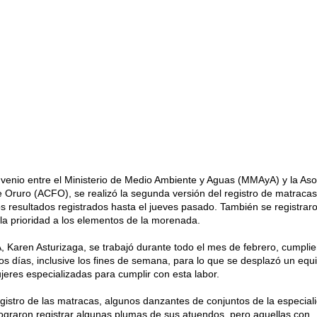
nvenio entre el Ministerio de Medio Ambiente y Aguas (MMAyA) y la Aso
e Oruro (ACFO), se realizó la segunda versión del registro de matraca
 resultados registrados hasta el jueves pasado. También se registrar
la prioridad a los elementos de la morenada.
 Karen Asturizaga, se trabajó durante todo el mes de febrero, cumpli
 los días, inclusive los fines de semana, para lo que se desplazó un equ
eres especializadas para cumplir con esta labor.
 registro de las matracas, algunos danzantes de conjuntos de la especial
 lograron registrar algunas plumas de sus atuendos, pero aquellas con