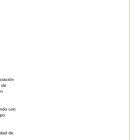
ciación
s de
on
endo con
ipo
idad de