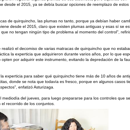
ue desde el 2015, ya se debía buscar opciones de reemplazo de estos
acas de quirquincho, las plumas no tanto, porque ya debían haber cam
viene desde el 2015, claro que existen plumas antiguas y esas sí se es
 que no tengan ningún tipo de problema al momento del control", refiri
e realizó el decomiso de varias matracas de quirquincho que no estaba
ctica la experticia que adquirieron durante varios años, por lo que es
 opten por adquirir este instrumento, evitando la depredación de la fa
a experticia para saber qué quirquincho tiene más de 10 años de ant
titas, donde se nota que todavía es fresco, porque en algunos casos t
spectos", enfatizó Asturizaga.
 el mediodía del jueves, para luego prepararse para los controles que s
el recorrido de los conjuntos.