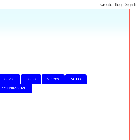
Convite
Fotos
Videos
ACFO
l de Oruro 2026