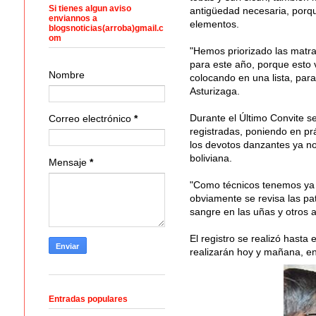
Si tienes algun aviso
antigüedad necesaria, porq
enviannos a
elementos.
blogsnoticias(arroba)gmail.c
om
"Hemos priorizado las matr
para este año, porque esto 
Nombre
colocando en una lista, para
Asturizaga.
Durante el Último Convite s
Correo electrónico
*
registradas, poniendo en prá
los devotos danzantes ya no
boliviana.
Mensaje
*
"Como técnicos tenemos ya l
obviamente se revisa las pa
sangre en las uñas y otros a
El registro se realizó hasta
realizarán hoy y mañana, en 
Entradas populares