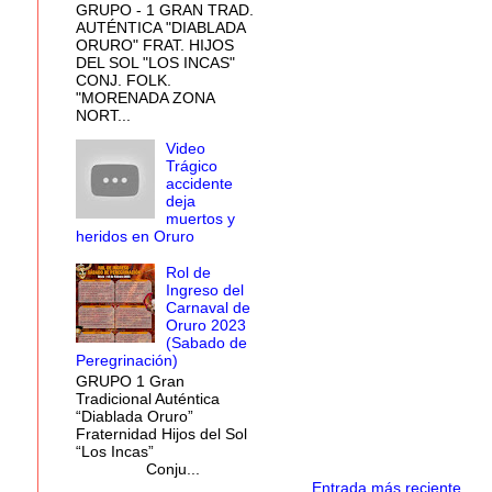
GRUPO - 1 GRAN TRAD.
AUTÉNTICA "DIABLADA
ORURO" FRAT. HIJOS
DEL SOL "LOS INCAS"
CONJ. FOLK.
"MORENADA ZONA
NORT...
Video
Trágico
accidente
deja
muertos y
heridos en Oruro
Rol de
Ingreso del
Carnaval de
Oruro 2023
(Sabado de
Peregrinación)
GRUPO 1 Gran
Tradicional Auténtica
“Diablada Oruro”
Fraternidad Hijos del Sol
“Los Incas”
Conju...
Entrada más reciente