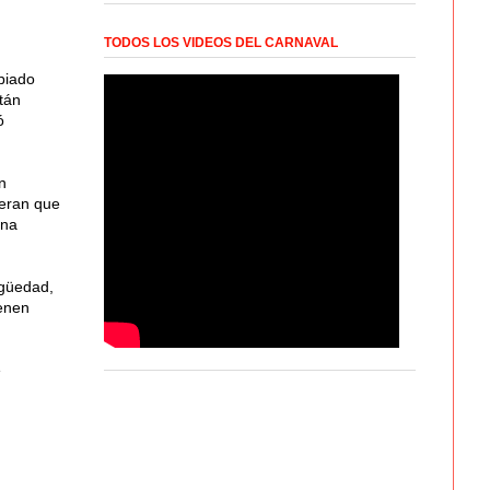
TODOS LOS VIDEOS DEL CARNAVAL
biado
tán
ó
n
peran que
una
igüedad,
ienen
e