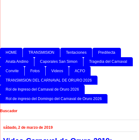
HOME
TRANSMISION
Tentaciones
Predilecta
Anata Andino
Caporales San Simon
Tragedia del Carnaval
Convite
Fotos
Videos
ACFO
TRANSMISION DEL CARNAVAL DE ORURO 2026
Rol de Ingreso del Carnaval de Oruro 2026
Rol de ingreso del Domingo del Carnaval de Oruro 2026
Buscador
sábado, 2 de marzo de 2019