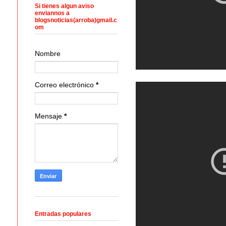
Si tienes algun aviso
enviannos a
blogsnoticias(arroba)gmail.c
om
Nombre
Correo electrónico
*
Mensaje
*
Entradas populares