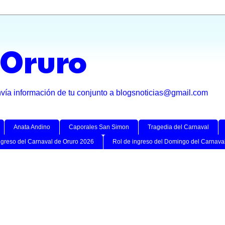
 Oruro
nvía información de tu conjunto a blogsnoticias@gmail.com
Anata Andino
Caporales San Simon
Tragedia del Carnaval
ngreso del Carnaval de Oruro 2026
Rol de ingreso del Domingo del Carnava