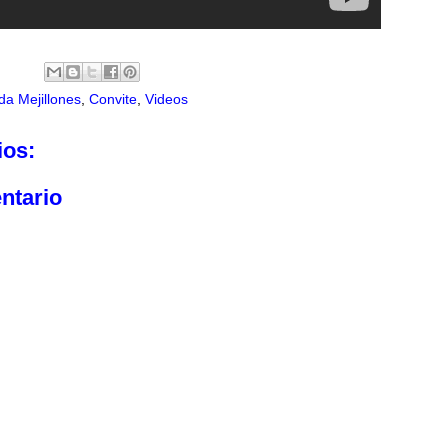
a Mejillones
,
Convite
,
Videos
ios:
ntario