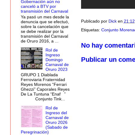
Gobernación aún no
canceló a BTV por
transmisión del Carnaval
Ya pasó un mes desde la
Publicado por
Dick
en
21:12
denuncia que se efectuó,
sobre la cancelación que
Etiquetas:
Conjunto Morenad
se debe realizar por la
transmisión del Carnaval
de Oruro 2016, a ...
No hay comentar
Rol de
Ingreso
Publicar un come
Domingo
Carnaval de
Oruro 2023
GRUPO 1 Diablada
Ferroviaria Fraternidad
Reyes Morenos “Ferrari
Ghezzi” Caporales Reyes
De La Tuntuna “Enaf ”
Conjunto Tink...
Rol de
Ingreso del
Carnaval de
Oruro 2026
(Sabado de
Peregrinación)