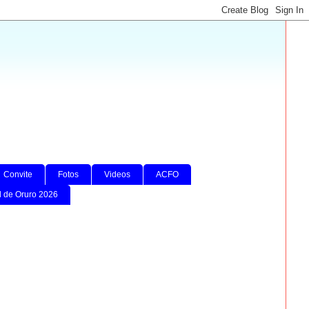
Convite
Fotos
Videos
ACFO
l de Oruro 2026