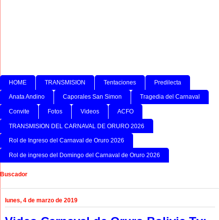
HOME
TRANSMISION
Tentaciones
Predilecta
Anata Andino
Caporales San Simon
Tragedia del Carnaval
Convite
Fotos
Videos
ACFO
TRANSMISION DEL CARNAVAL DE ORURO 2026
Rol de Ingreso del Carnaval de Oruro 2026
Rol de ingreso del Domingo del Carnaval de Oruro 2026
Buscador
lunes, 4 de marzo de 2019