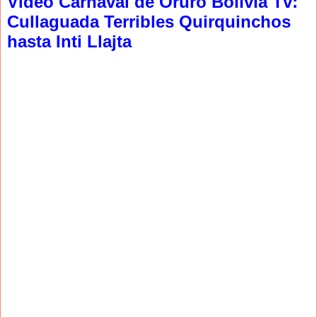
Video Carnaval de Oruro Bolivia Tv:
Cullaguada Terribles Quirquinchos
hasta Inti Llajta