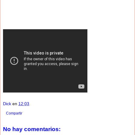
Dick
en
12:03
Compartir
No hay comentarios: