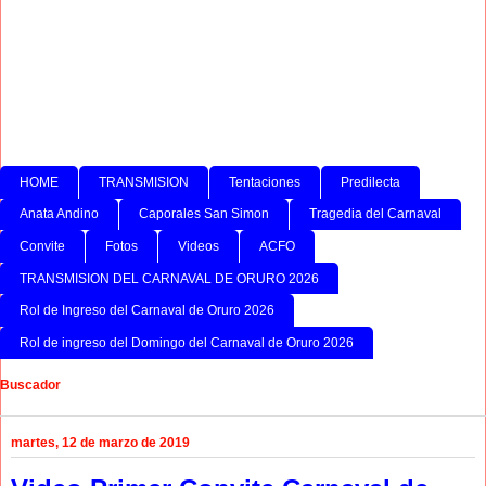
HOME
TRANSMISION
Tentaciones
Predilecta
Anata Andino
Caporales San Simon
Tragedia del Carnaval
Convite
Fotos
Videos
ACFO
TRANSMISION DEL CARNAVAL DE ORURO 2026
Rol de Ingreso del Carnaval de Oruro 2026
Rol de ingreso del Domingo del Carnaval de Oruro 2026
Buscador
martes, 12 de marzo de 2019