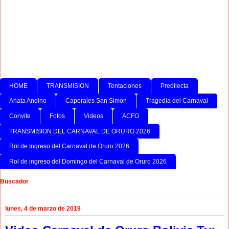
HOME
TRANSMISION
Tentaciones
Predilecta
Anata Andino
Caporales San Simon
Tragedia del Carnaval
Convite
Fotos
Videos
ACFO
TRANSMISION DEL CARNAVAL DE ORURO 2026
Rol de Ingreso del Carnaval de Oruro 2026
Rol de ingreso del Domingo del Carnaval de Oruro 2026
Buscador
lunes, 4 de marzo de 2019