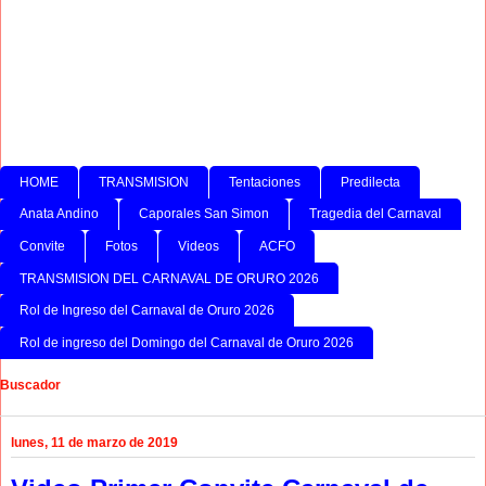
HOME
TRANSMISION
Tentaciones
Predilecta
Anata Andino
Caporales San Simon
Tragedia del Carnaval
Convite
Fotos
Videos
ACFO
TRANSMISION DEL CARNAVAL DE ORURO 2026
Rol de Ingreso del Carnaval de Oruro 2026
Rol de ingreso del Domingo del Carnaval de Oruro 2026
Buscador
lunes, 11 de marzo de 2019