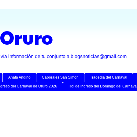
 Oruro
nvía información de tu conjunto a blogsnoticias@gmail.com
Anata Andino
Caporales San Simon
Tragedia del Carnaval
ngreso del Carnaval de Oruro 2026
Rol de ingreso del Domingo del Carnava