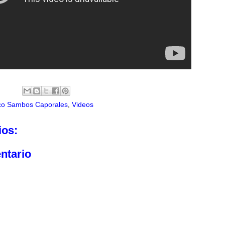
ico Sambos Caporales
,
Videos
ios:
ntario