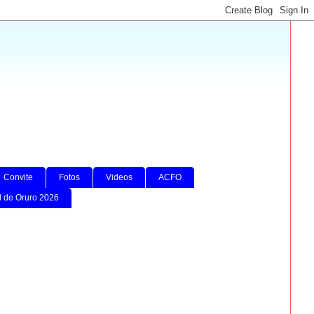
Convite
Fotos
Videos
ACFO
l de Oruro 2026