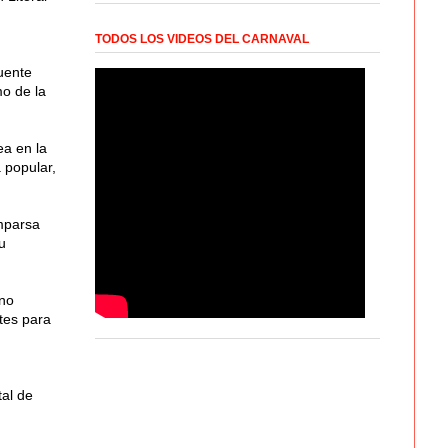
TODOS LOS VIDEOS DEL CARNAVAL
uente
mo de la
ea en la
 popular,
omparsa
u
rno
tes para
tal de