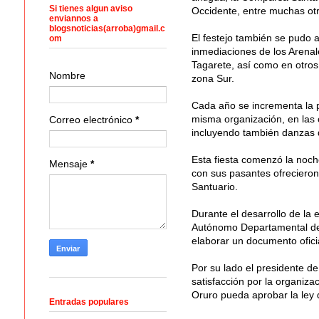
Si tienes algun aviso
Occidente, entre muchas otr
enviannos a
blogsnoticias(arroba)gmail.c
El festejo también se pudo 
om
inmediaciones de los Arenale
Tagarete, así como en otros
Nombre
zona Sur.
Cada año se incrementa la p
misma organización, en las 
Correo electrónico
*
incluyendo también danzas d
Esta fiesta comenzó la noch
Mensaje
*
con sus pasantes ofrecieron
Santuario.
Durante el desarrollo de la 
Autónomo Departamental de 
elaborar un documento oficial
Por su lado el presidente d
satisfacción por la organiz
Oruro pueda aprobar la ley q
Entradas populares