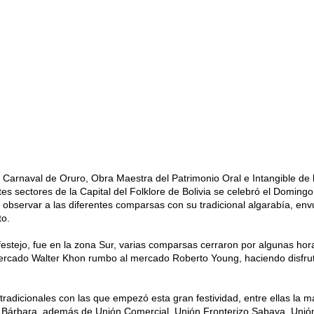
l Carnaval de Oruro, Obra Maestra del Patrimonio Oral e Intangible de 
s sectores de la Capital del Folklore de Bolivia se celebró el Domingo
observar a las diferentes comparsas con su tradicional algarabía, env
to.
estejo, fue en la zona Sur, varias comparsas cerraron por algunas hora
rcado Walter Khon rumbo al mercado Roberto Young, haciendo disfrut
radicionales con las que empezó esta gran festividad, entre ellas la m
 Bárbara, además de Unión Comercial, Unión Fronterizo Sabaya, Unión 