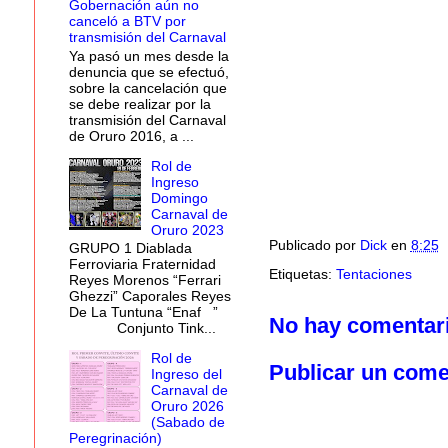
Gobernación aún no
canceló a BTV por
transmisión del Carnaval
Ya pasó un mes desde la
denuncia que se efectuó,
sobre la cancelación que
se debe realizar por la
transmisión del Carnaval
de Oruro 2016, a ...
Rol de
Ingreso
Domingo
Carnaval de
Oruro 2023
Publicado por
Dick
en
8:25
GRUPO 1 Diablada
Ferroviaria Fraternidad
Etiquetas:
Tentaciones
Reyes Morenos “Ferrari
Ghezzi” Caporales Reyes
De La Tuntuna “Enaf ”
No hay comentar
Conjunto Tink...
Rol de
Publicar un come
Ingreso del
Carnaval de
Oruro 2026
(Sabado de
Peregrinación)