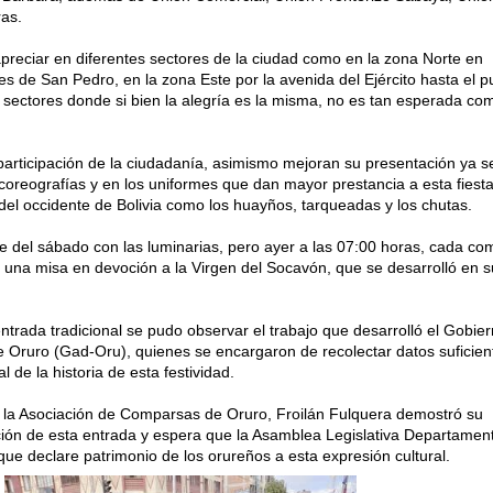
as.
apreciar en diferentes sectores de la ciudad como en la zona Norte en
s de San Pedro, en la zona Este por la avenida del Ejército hasta el p
 sectores donde si bien la alegría es la misma, no es tan esperada co
articipación de la ciudadanía, asimismo mejoran su presentación ya s
coreografías y en los uniformes que dan mayor prestancia a esta fiesta
el occidente de Bolivia como los huayños, tarqueadas y los chutas.
e del sábado con las luminarias, pero ayer a las 07:00 horas, cada c
 una misa en devoción a la Virgen del Socavón, que se desarrolló en s
entrada tradicional se pudo observar el trabajo que desarrolló el Gobie
Oruro (Gad-Oru), quienes se encargaron de recolectar datos suficien
 de la historia de esta festividad.
e la Asociación de Comparsas de Oruro, Froilán Fulquera demostró su
ación de esta entrada y espera que la Asamblea Legislativa Departamen
ue declare patrimonio de los orureños a esta expresión cultural.