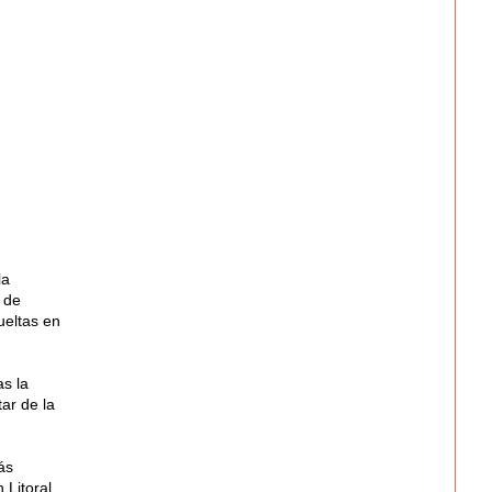
la
 de
ueltas en
s la
ar de la
ás
Litoral