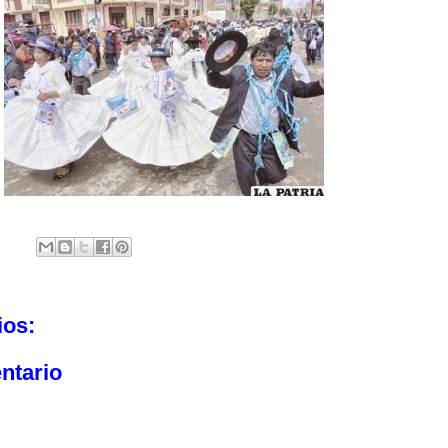
ios:
ntario