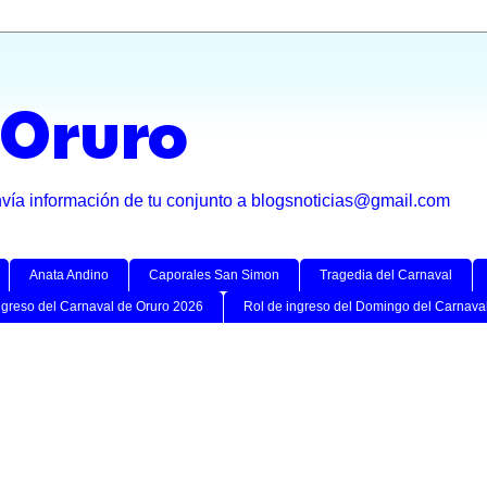
 Oruro
nvía información de tu conjunto a blogsnoticias@gmail.com
Anata Andino
Caporales San Simon
Tragedia del Carnaval
ngreso del Carnaval de Oruro 2026
Rol de ingreso del Domingo del Carnava