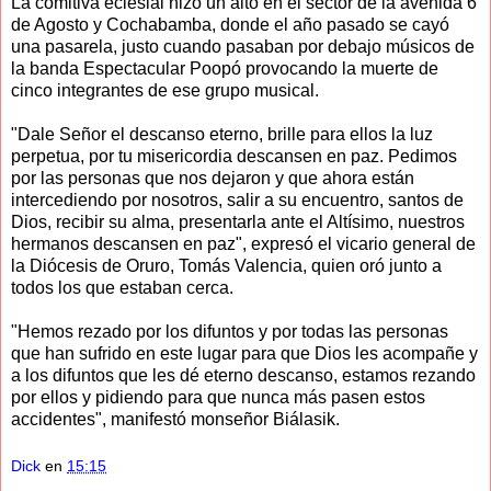
La comitiva eclesial hizo un alto en el sector de la avenida 6
de Agosto y Cochabamba, donde el año pasado se cayó
una pasarela, justo cuando pasaban por debajo músicos de
la banda Espectacular Poopó provocando la muerte de
cinco integrantes de ese grupo musical.
"Dale Señor el descanso eterno, brille para ellos la luz
perpetua, por tu misericordia descansen en paz. Pedimos
por las personas que nos dejaron y que ahora están
intercediendo por nosotros, salir a su encuentro, santos de
Dios, recibir su alma, presentarla ante el Altísimo, nuestros
hermanos descansen en paz", expresó el vicario general de
la Diócesis de Oruro, Tomás Valencia, quien oró junto a
todos los que estaban cerca.
"Hemos rezado por los difuntos y por todas las personas
que han sufrido en este lugar para que Dios les acompañe y
a los difuntos que les dé eterno descanso, estamos rezando
por ellos y pidiendo para que nunca más pasen estos
accidentes", manifestó monseñor Biálasik.
Dick
en
15:15