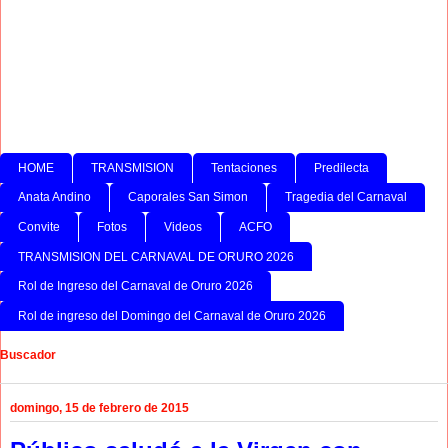
HOME
TRANSMISION
Tentaciones
Predilecta
Anata Andino
Caporales San Simon
Tragedia del Carnaval
Convite
Fotos
Videos
ACFO
TRANSMISION DEL CARNAVAL DE ORURO 2026
Rol de Ingreso del Carnaval de Oruro 2026
Rol de ingreso del Domingo del Carnaval de Oruro 2026
Buscador
domingo, 15 de febrero de 2015