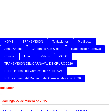
HOME
TRANSMISION
Tentaciones
Predilecta
Anata Andino
Caporales San Simon
Tragedia del Carnaval
Convite
Fotos
Videos
ACFO
TRANSMISION DEL CARNAVAL DE ORURO 2026
Rol de Ingreso del Carnaval de Oruro 2026
Rol de ingreso del Domingo del Carnaval de Oruro 2026
Buscador
domingo, 22 de febrero de 2015