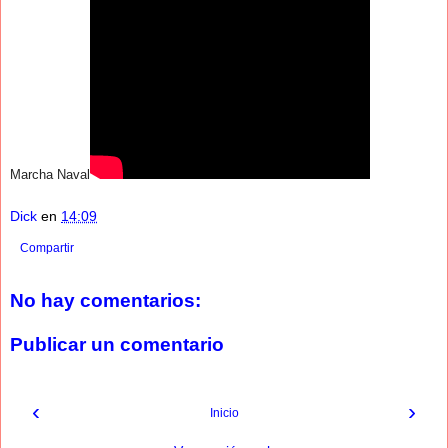
Marcha Naval
Dick
en
14:09
Compartir
No hay comentarios:
Publicar un comentario
‹
›
Inicio