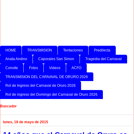
HOME
TRANSMISION
Tentaciones
Predilecta
Anata Andino
Caporales San Simon
Tragedia del Carnaval
Convite
Fotos
Videos
ACFO
TRANSMISION DEL CARNAVAL DE ORURO 2026
Rol de Ingreso del Carnaval de Oruro 2026
Rol de ingreso del Domingo del Carnaval de Oruro 2026
Buscador
lunes, 18 de mayo de 2015