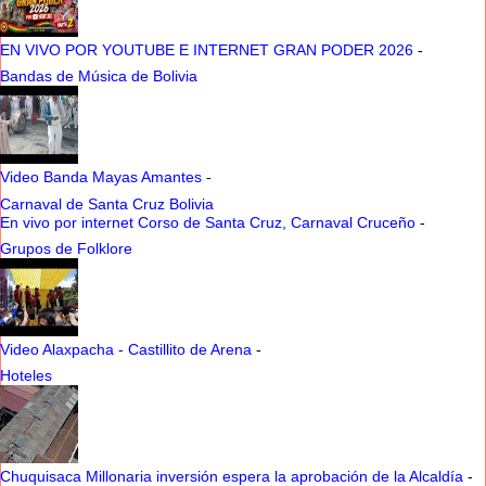
EN VIVO POR YOUTUBE E INTERNET GRAN PODER 2026
-
Bandas de Música de Bolivia
Video Banda Mayas Amantes
-
Carnaval de Santa Cruz Bolivia
En vivo por internet Corso de Santa Cruz, Carnaval Cruceño
-
Grupos de Folklore
Video Alaxpacha - Castillito de Arena
-
Hoteles
Chuquisaca Millonaria inversión espera la aprobación de la Alcaldía
-