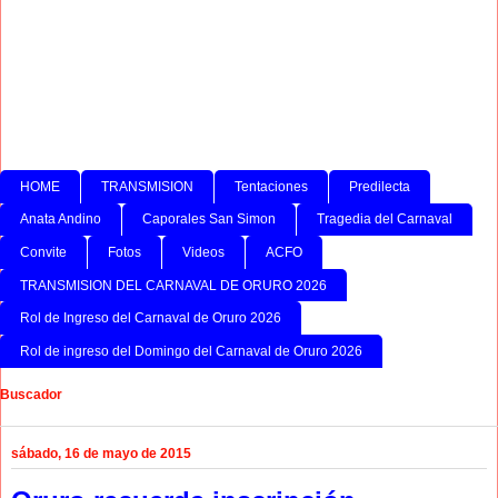
HOME
TRANSMISION
Tentaciones
Predilecta
Anata Andino
Caporales San Simon
Tragedia del Carnaval
Convite
Fotos
Videos
ACFO
TRANSMISION DEL CARNAVAL DE ORURO 2026
Rol de Ingreso del Carnaval de Oruro 2026
Rol de ingreso del Domingo del Carnaval de Oruro 2026
Buscador
sábado, 16 de mayo de 2015